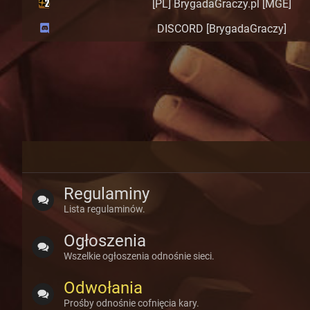
[PL] BrygadaGraczy.pl [MGE]
DISCORD [BrygadaGraczy]
Regulaminy
Lista regulaminów.
Ogłoszenia
Wszelkie ogłoszenia odnośnie sieci.
Odwołania
Prośby odnośnie cofnięcia kary.