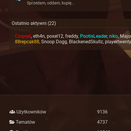
Sprzedam, oddam, kupię...
Ostatnio aktywni (22)
Czepeel
,
eth4n
,
poxel12
,
freddy
,
PootisLeader
,
niko
,
Majo
88repcak88
,
Snoop Dogg
,
BlackenedSkullz
,
playertwent
Użytkowników
9136
Tematów
4737