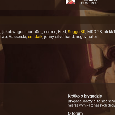
ed backwoods boo
12 Oct 19:16
nik za 38 ref
r
,
jakubwagon
,
north0o_
,
serrres
,
Fred
,
Sogger3K
,
MKO 28
,
alekk
ytwo
,
Vasserski
,
emidaik
,
johny silverhand
,
negevinator
Krótko o brygadzie
BrygadaGraczy.pl to sieć ser
mierze wynika z naszych de
O forum