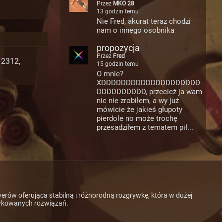
mstick granat
Przez
MKO 28
13 godzin temu
Nie Fred, akurat teraz chodzi
nam o innego osobnika
propozycja
Przez
Fred
12312
,
15 godzin temu
O mnie?
XDDDDDDDDDDDDDDDDDDDD
DDDDDDDDDD, przecież ja wam
nic nie zrobiłem, a wy już
mówicie że jakieś głupoty
pierdole no może trochę
przesadziłem z tematem pił...
werów oferująca stabilną i różnorodną rozgrywkę, która w dużej
dykowanych rozwiązań.