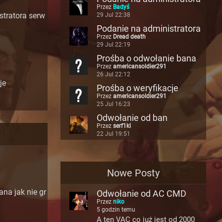
Przez
Badyś
serwera: 100% CRITS
stratora serw
29 Jul 22:38
Podanie na administratora
Przez
Dread death
serwera: 100%crit
29 Jul 22:19
Prośba o odwołanie bana
Przez
americansoldier291
26 Jul 22:12
je
Prośba o weryfikacje
Przez
americansoldier291
25 Jul 16:23
Odwołanie od ban
Przez
serf1kl
22 Jul 19:51
Nowe Posty
na jak nie gr
Odwołanie od AC CMD
Przez
niko
SPIKE
5 godzin temu
A ten VAC co już jest od 2000