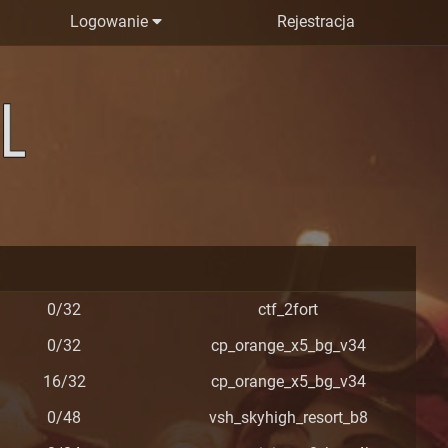
Logowanie
Rejestracja
0/32
ctf_2fort
0/32
cp_orange_x5_bg_v34
16/32
cp_orange_x5_bg_v34
0/48
vsh_skyhigh_resort_b8