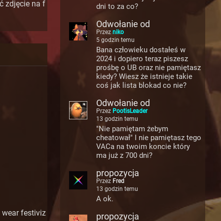
 zdjęcie na f
dni to za co?
Odwołanie od
Przez
niko
5 godzin temu
Bana człowieku dostałeś w
2024 i dopiero teraz piszesz
prośbę o UB oraz nie pamiętasz
kiedy? Wiesz że istnieje takie
coś jak lista blokad co nie?
Odwołanie od
Przez
PootisLeader
13 godzin temu
"Nie pamiętam żebym
cheatował" I nie pamiętasz tego
VACa na twoim koncie który
ma już z 700 dni?
propozycja
Przez
Fred
13 godzin temu
A ok.
wear festiviz
propozycja