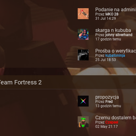
Podanie na admini
Przez
MKO 28
era: 100% CRITS
31 Jul 14:29
skarga n kububa
Przez
johny silverhand
17 godzin temu
Prośba o weryfikac
Przez
kubatoninja
25 Jul 18:53
Team Fortress 2
propozycja
Przez
Fred
13 godzin temu
Czemu dostalem ba
Przez
Czepeel
alem pol roku?
02 May 21:17