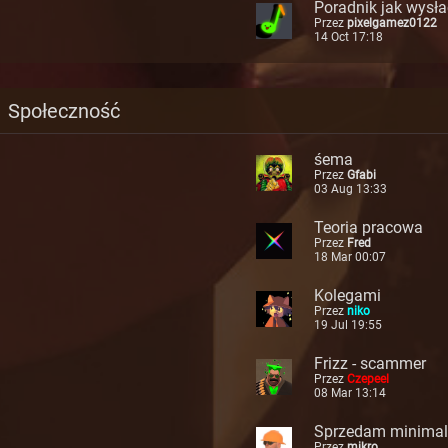
Poradnik jak wysłać
Przez
pixelgamez0122
orum
14 Oct 17:18
Społeczność
śema
Przez
Gfabi
03 Aug 13:33
Teoria pracowa
Przez
Fred
18 Mar 00:07
Kolegami
Przez
niko
19 Jul 19:55
Frizz - scammer
Przez
Czepeel
08 Mar 13:14
Sprzedam minimal 
Przez
mikro