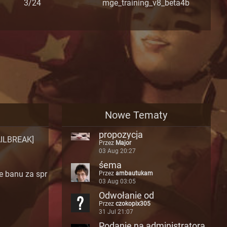
3/24
mge_training_v8_beta4b
Nowe Tematy
propozycja
AILBREAK]
Przez
Major
03 Aug 20:27
śema
e banu za spr
Przez
ambautukam
03 Aug 03:05
Odwołanie od
Przez
czokopix305
31 Jul 21:07
Podanie na administratora