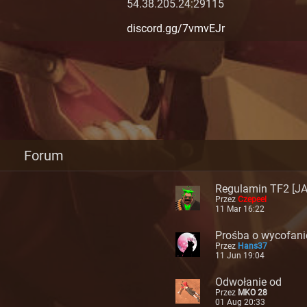
54.38.205.24:29115
discord.gg/7vmvEJr
Forum
Regulamin TF2 [J
Przez
Czepeel
11 Mar 16:22
Prośba o wycofani
Przez
Hans37
ay
11 Jun 19:04
Odwołanie od
Przez
MKO 28
01 Aug 20:33