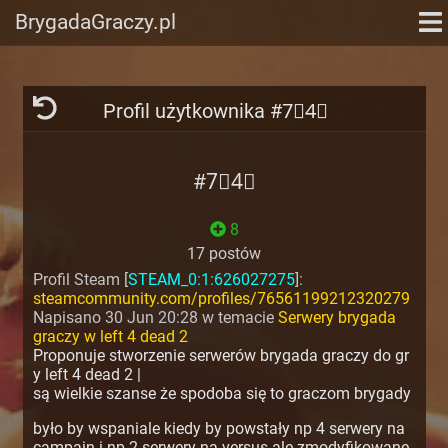
BrygadaGraczy.pl
Profil użytkownika #7⃣4⃣
#7⃣4⃣
8
17 postów
Profil Steam [
STEAM_0:1:626027275
]:
steamcommunity.com/profiles/76561199212320279
Napisano 30 Jun 20:28 w temacie
Serwery brygada
graczy w left 4 dead 2
Proponuje stworzenie serwerów brygada graczy do gr
y left 4 dead 2 |
są wielkie szanse że spodoba się to graczom brygady
było by wspaniale kiedy by powstały np 4 serwery na
campain i np 2 serwery na versus ale zmodyfikowane