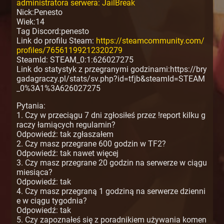
administratora serwera: JailBreak
Nick:Penesto
Wiek:14
Tag Discord:penesto
Link do profilu Steam:
https://steamcommunity.com/
profiles/76561199212320279
SteamId: STEAM_0:1:626027275
Link do statystyk z przegranymi godzinami:https://bry
gadagraczy.pl/stats/sv.php?id=tfjb&steamId=STEAM
_0%3A1%3A626027275
Pytania:
1. Czy w przeciągu 7 dni zgłosiłeś przez !report kilku g
raczy łamiących regulamin?
Odpowiedź: tak zgłaszałem
2. Czy masz przegrane 600 godzin w TF2?
Odpowiedź: tak nawet więcej
3. Czy masz przegrane 20 godzin na serwerze w ciągu
miesiąca?
Odpowiedź: tak
4. Czy masz przegraną 1 godziną na serwerze dzienni
e w ciągu tygodnia?
Odpowiedź: tak
5. Czy zapoznałeś się z poradnikiem używania komen