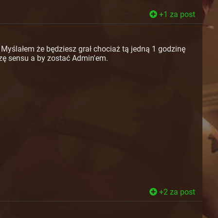
+1 za post
 Myślałem że będziesz grał chociaż tą jedną 1 godzinę
dzę sensu a by zostać Admin'em.
+2 za post