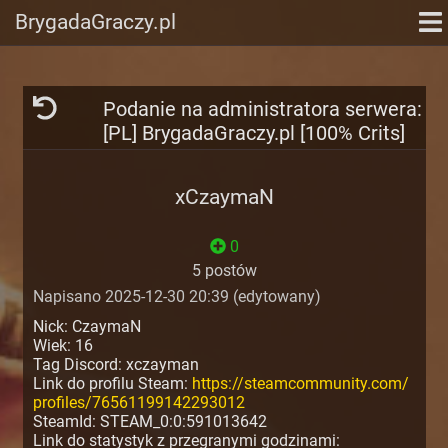
BrygadaGraczy.pl
Podanie na administratora serwera:
[PL] BrygadaGraczy.pl [100% Crits]
xCzaymaN
0
5 postów
Napisano 2025-12-30 20:39 (edytowany)
Nick: CzaymaN
Wiek: 16
Tag Discord: xczayman
Link do profilu Steam:
https://steamcommunity.com/
profiles/76561199142293012
SteamId: STEAM_0:0:591013642
Link do statystyk z przegranymi godzinami: