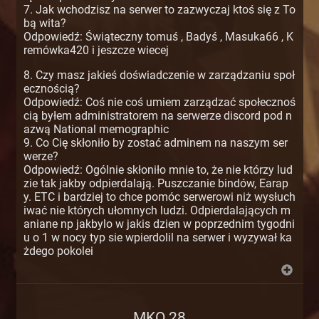
7. Jak wchodzisz na serwer to zazwyczaj ktoś się z To
bą wita?
Odpowiedź: Świąteczny tomuś , Badyś , Masuka66 , K
remówka420 i jeszcze wiecej
8. Czy masz jakieś doświadczenie w zarządzaniu społ
ecznością?
Odpowiedź: Coś nie coś umiem zarządzać społecznoś
cią byłem administratorem na serwerze discord pod n
azwą National memographic
9. Co Cię skłoniło by zostać adminem na naszym ser
werze?
Odpowiedź: Ogólnie skłoniło mnie to, że nie którzy lud
zie tak jakby odpierdalają. Puszczanie bindów, Earap
y. ETC i bardziej to chce pomóc serwerowi niż wysłuch
iwać nie których ułomnych ludzi. Odpierdalających m
aniane np jakbylo w jakis dzien w poprzednim tygodni
u o 1 w nocy typ sie wpierdolil na serwer i wyzywał ka
żdego pokolei
MKO 28